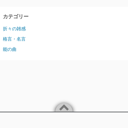
カテゴリー
折々の雑感
格言・名言
能の曲
©2026
時節感当（じせつかんとう）～元の木阿弥