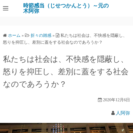
コ
時節感当（じせつかんとう）～元の
木阿弥
ン
テ
ン
ツ
ホーム
»
折々の雑感
»
私たちは社会は、不快感を隠蔽し、
へ
怒りを抑圧し、差別に蓋をする社会なのであろうか？
ス
キ
私たちは社会は、不快感を隠蔽し、
ッ
怒りを抑圧し、差別に蓋をする社会
プ
なのであろうか？
2020年12月6日
人阿弥